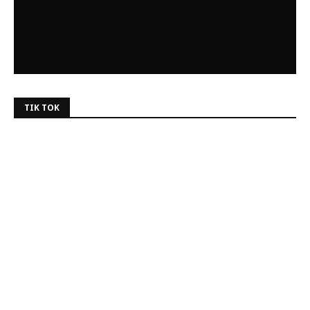
TIK TOK