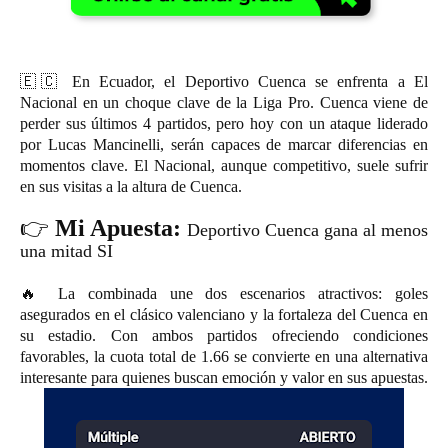
🇪🇨 En Ecuador, el Deportivo Cuenca se enfrenta a El
Nacional en un choque clave de la Liga Pro. Cuenca viene de
perder sus últimos 4 partidos, pero hoy con un ataque liderado
por Lucas Mancinelli, serán capaces de marcar diferencias en
momentos clave. El Nacional, aunque competitivo, suele sufrir
en sus visitas a la altura de Cuenca.
👉
Mi Apuesta:
Deportivo Cuenca gana al menos
una mitad SI
🔥 La combinada une dos escenarios atractivos: goles
asegurados en el clásico valenciano y la fortaleza del Cuenca en
su estadio. Con ambos partidos ofreciendo condiciones
favorables, la cuota total de 1.66 se convierte en una alternativa
interesante para quienes buscan emoción y valor en sus apuestas.