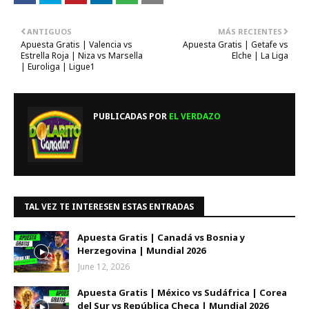
ANTIGUOS
MÁS RECIENTES
Apuesta Gratis | Valencia vs
Apuesta Gratis | Getafe vs
Estrella Roja | Niza vs Marsella
Elche | La Liga
| Euroliga | Ligue1
PUBLICADAS POR
EL VERDAZO
TAL VEZ TE INTERESEN ESTAS ENTRADAS
Apuesta Gratis | Canadá vs Bosnia y
Herzegovina | Mundial 2026
June 12, 2026
Apuesta Gratis | México vs Sudáfrica | Corea
del Sur vs República Checa | Mundial 2026