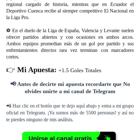
regional cargado de historia, mientras que en Ecuador el
Deportivo Cuenca recibe al siempre competitivo El Nacional en
la Liga Pro.
⚽ En el duelo de la Liga de España, Valencia y Levante suelen
ofrecer partidos abiertos y con ocasiones en ambos arcos.
Ambos equipos promedian más de un gol por partido y sus
enfrentamientos directos rara vez terminan con marcadores
cortos.
👉
Mi Apuesta:
+1.5 Goles Totales
📢 Antes de decirte mi apuesta recordarte que
No
olvides unirte a mi canal de Telegram
📲
Haz clic en el botón que te dejo aquí abajo y entra a mi grupo
oficial en Telegram
. ¡Ya somos más de 5500 personas! y así no
te pierdes ninguno de mis análisis.