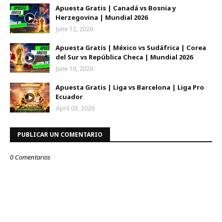
Apuesta Gratis | Canadá vs Bosnia y
Herzegovina | Mundial 2026
June 12, 2026
Apuesta Gratis | México vs Sudáfrica | Corea
del Sur vs República Checa | Mundial 2026
June 10, 2026
Apuesta Gratis | Liga vs Barcelona | Liga Pro
Ecuador
April 03, 2026
PUBLICAR UN COMENTARIO
0 Comentarios