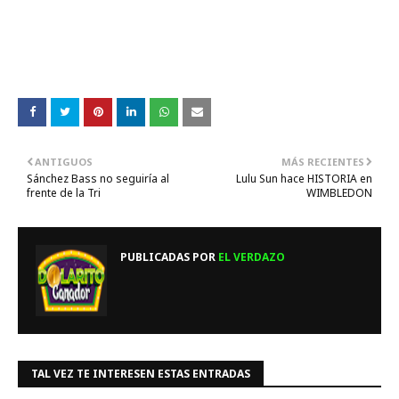
ANTIGUOS
MÁS RECIENTES
Sánchez Bass no seguiría al
Lulu Sun hace HISTORIA en
frente de la Tri
WIMBLEDON
PUBLICADAS POR
EL VERDAZO
TAL VEZ TE INTERESEN ESTAS ENTRADAS