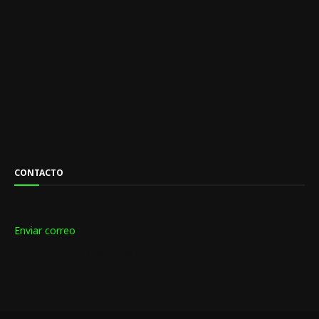
CONTACTO
Mail:
Enviar correo
Teléfono:
+593 983172871
Dirección:
Ecuador