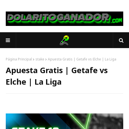
Página Principal
stake
Apuesta Gratis | Getafe vs Elche | La Liga
Apuesta Gratis | Getafe vs
Elche | La Liga