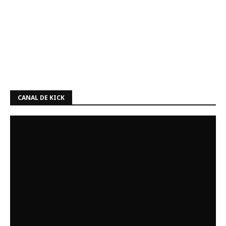
CANAL DE KICK