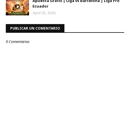
Apuesta Gratis | Liga vs Barcelona | Liga Pro
Ecuador
April 03, 2026
PUBLICAR UN COMENTARIO
0 Comentarios