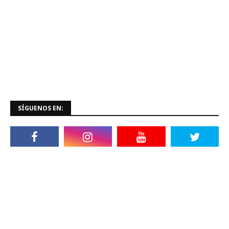
SÍGUENOS EN: