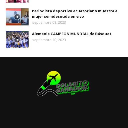
Periodista deportivo ecuatoriano muestra a
mujer semidesnuda en vivo
septiembre 08, 2023
Alemania CAMPEÓN MUNDIAL de Básquet
septiembre 10, 2023