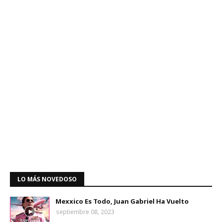
LO MÁS NOVEDOSO
Mexxico Es Todo, Juan Gabriel Ha Vuelto
septiembre 08, 2023