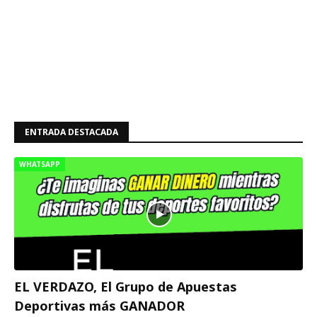
ENTRADA DESTACADA
WHATSAPP
EL VERDAZO, El Grupo de Apuestas
Deportivas más GANADOR