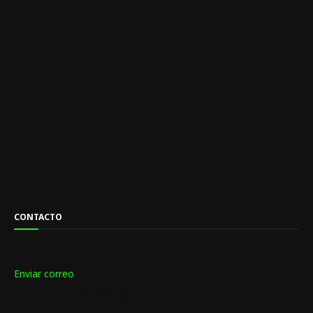
CONTACTO
Mail:
Enviar correo
Teléfono:
+593 983172871