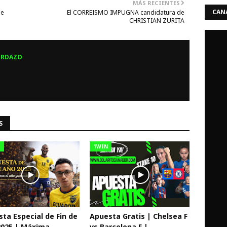
MÁS RECIENTES
CANA
de
El CORREISMO IMPUGNA candidatura de
CHRISTIAN ZURITA
ERDAZO
S
T
1WIN
ta Especial de Fin de
Apuesta Gratis | Chelsea F
2025 | Máxima
vs Barcelona F |