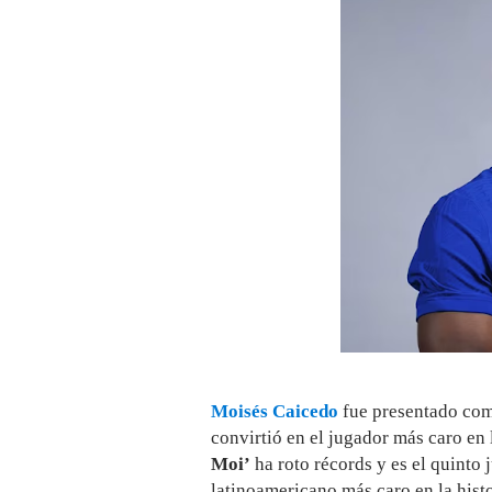
Moisés Caicedo
fue presentado co
convirtió en el jugador más caro en 
Moi’
ha roto récords y es el quinto 
latinoamericano más caro en la histo