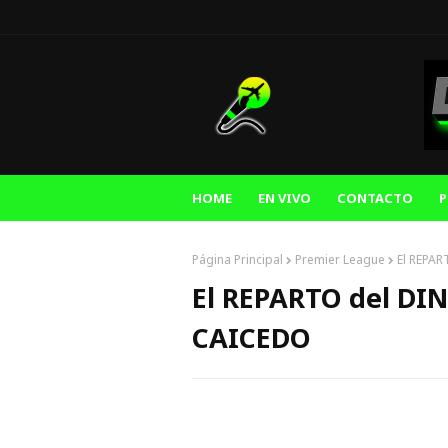
HOME
EN VIVO
CONTACTO
P
Página Principal
Premier League
El REPA
El REPARTO del DI
CAICEDO