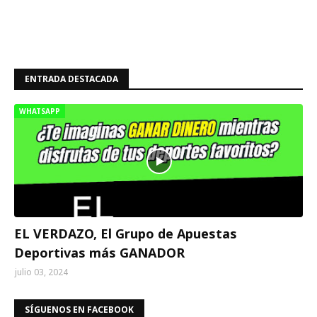
ENTRADA DESTACADA
WHATSAPP
EL VERDAZO, El Grupo de Apuestas
Deportivas más GANADOR
julio 03, 2024
SÍGUENOS EN FACEBOOK