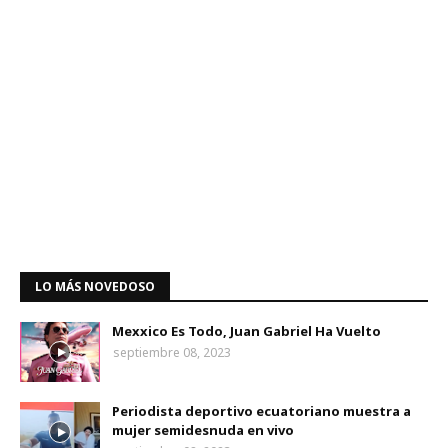
LO MÁS NOVEDOSO
Mexxico Es Todo, Juan Gabriel Ha Vuelto
septiembre 08, 2023
Periodista deportivo ecuatoriano muestra a
mujer semidesnuda en vivo