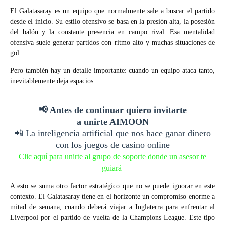
El Galatasaray es un equipo que normalmente sale a buscar el partido
desde el inicio. Su estilo ofensivo se basa en la presión alta, la posesión
del balón y la constante presencia en campo rival. Esa mentalidad
ofensiva suele generar partidos con ritmo alto y muchas situaciones de
gol.
Pero también hay un detalle importante: cuando un equipo ataca tanto,
inevitablemente deja espacios.
📢 Antes de continuar quiero invitarte
a unirte AIMOON
📲
La inteligencia artificial que nos hace ganar dinero
con los juegos de casino online
Clic aquí para unirte al grupo de soporte donde un asesor te
guiará
A esto se suma otro factor estratégico que no se puede ignorar en este
contexto. El Galatasaray tiene en el horizonte un compromiso enorme a
mitad de semana, cuando deberá viajar a Inglaterra para enfrentar al
Liverpool por el partido de vuelta de la Champions League. Este tipo