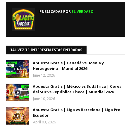
PUBLICADAS POR
EL VERDAZO
TAL VEZ TE INTERESEN ESTAS ENTRADAS
Apuesta Gratis | Canadá vs Bosnia y
Herzegovina | Mundial 2026
June 12, 2026
Apuesta Gratis | México vs Sudáfrica | Corea
del Sur vs República Checa | Mundial 2026
June 10, 2026
Apuesta Gratis | Liga vs Barcelona | Liga Pro
Ecuador
April 03, 2026