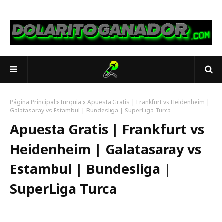
Página Principal
turquia
Apuesta Gratis | Frankfurt vs Heidenheim |
Galatasaray vs Estambul | Bundesliga | SuperLiga Turca
Apuesta Gratis | Frankfurt vs
Heidenheim | Galatasaray vs
Estambul | Bundesliga |
SuperLiga Turca