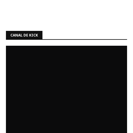
CANAL DE KICK