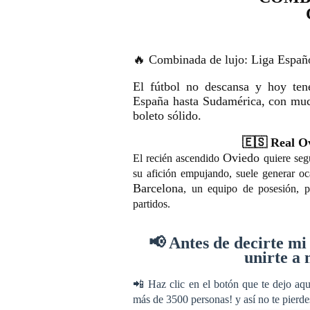
🔥
Combinada de lujo: Liga Españ
El fútbol no descansa y hoy ten
España hasta Sudamérica, con muc
boleto sólido.
🇪🇸
Real O
Oviedo
El recién ascendido
quiere seg
su afición empujando, suele generar oca
Barcelona
, un equipo de posesión, 
partidos.
📢 Antes de decirte m
unirte a
📲
Haz clic en el botón que te dejo aqu
más de 3500 personas! y así no te pierde