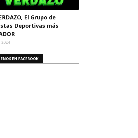
ERDAZO, El Grupo de
stas Deportivas más
ADOR
, 2024
UENOS EN FACEBOOK