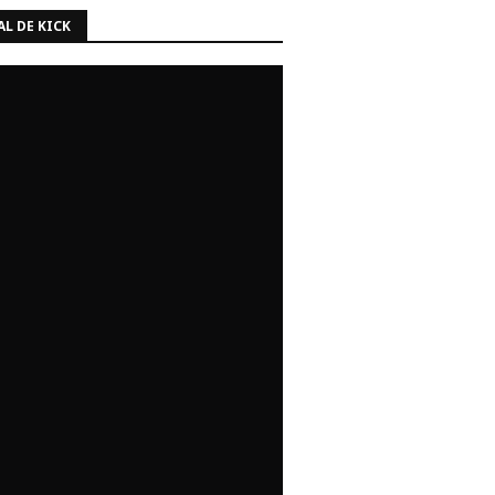
L DE KICK