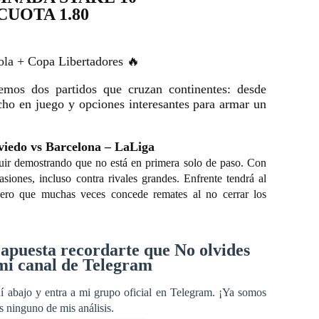
CUOTA 1.80
ola + Copa Libertadores
🔥
emos dos partidos que cruzan continentes: desde
ho en juego y opciones interesantes para armar un
viedo vs Barcelona – LaLiga
uir demostrando que no está en primera solo de paso. Con
siones, incluso contra rivales grandes. Enfrente tendrá al
pero que muchas veces concede remates al no cerrar los
i apuesta recordarte que
No olvides
 mi canal de Telegram
í abajo y entra a mi grupo oficial en Telegram
. ¡Ya somos
s ninguno de mis análisis.