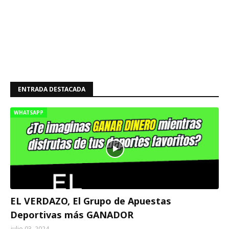
ENTRADA DESTACADA
WHATSAPP
EL VERDAZO, El Grupo de Apuestas
Deportivas más GANADOR
julio 03, 2024