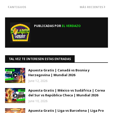
ANTIGUOS
MÁS RECIENTES
PUBLICADAS POR
EL VERDAZO
TAL VEZ TE INTERESEN ESTAS ENTRADAS
Apuesta Gratis | Canadá vs Bosnia y
Herzegovina | Mundial 2026
June 12, 2026
Apuesta Gratis | México vs Sudáfrica | Corea
del Sur vs República Checa | Mundial 2026
June 10, 2026
Apuesta Gratis | Liga vs Barcelona | Liga Pro