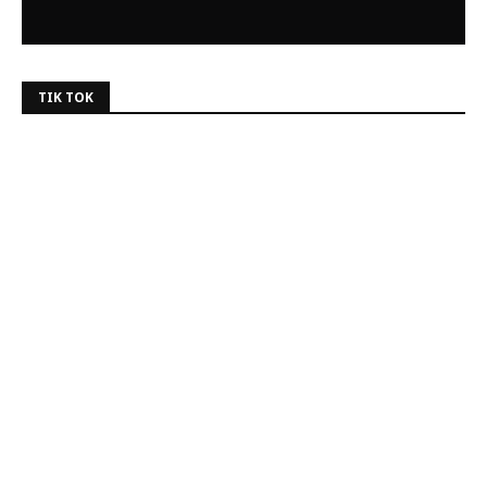
TIK TOK