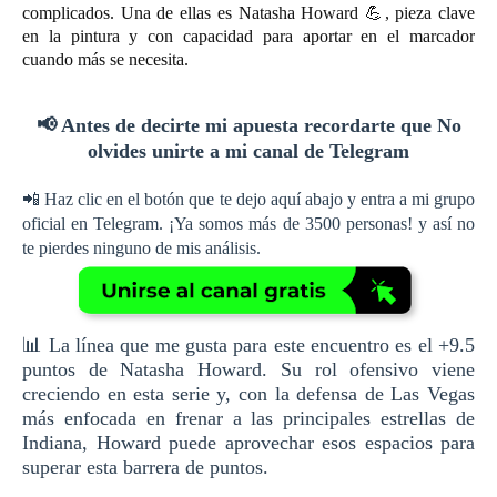
complicados. Una de ellas es
Natasha Howard 💪
, pieza clave
en la pintura y con capacidad para aportar en el marcador
cuando más se necesita.
📢 Antes de decirte mi apuesta recordarte que
No
olvides unirte a mi canal de Telegram
📲
Haz clic en el botón que te dejo aquí abajo y entra a mi grupo
oficial en Telegram
. ¡Ya somos más de 3500 personas! y así no
te pierdes ninguno de mis análisis.
📊 La línea que me gusta para este encuentro es el
+9.5
puntos de Natasha Howard
. Su rol ofensivo viene
creciendo en esta serie y, con la defensa de Las Vegas
más enfocada en frenar a las principales estrellas de
Indiana, Howard puede aprovechar esos espacios para
superar esta barrera de puntos.