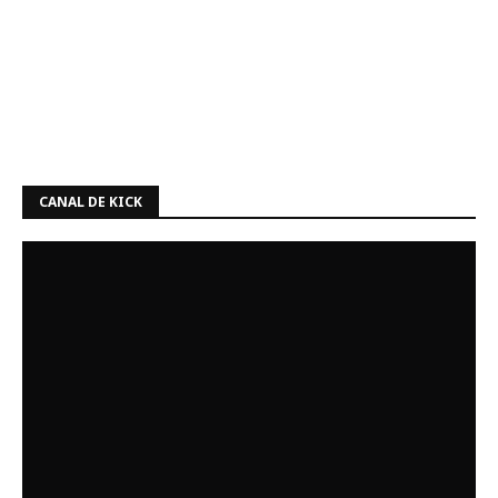
CANAL DE KICK