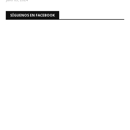
SÍGUENOS EN FACEBOOK