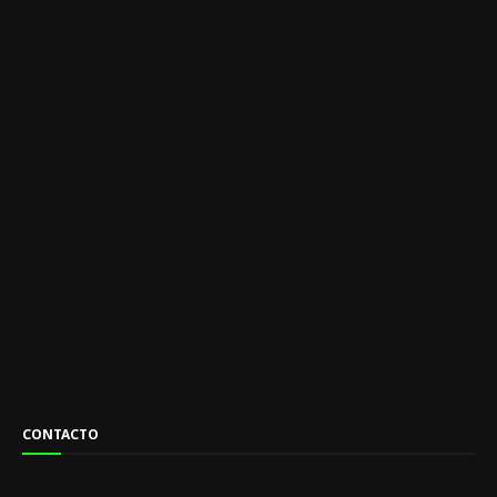
CONTACTO
Mail: