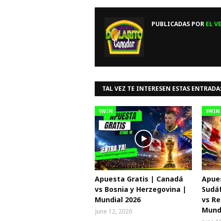
PUBLICADAS POR
EL V
TAL VEZ TE INTERESEN ESTAS ENTRADA
1WIN
1WIN
Apuesta Gratis | Canadá
Apues
vs Bosnia y Herzegovina |
Sudáf
Mundial 2026
vs Re
Mundi
June 12, 2026