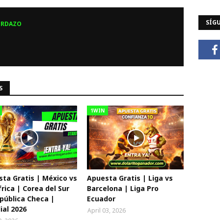
SÍG
ERDAZO
S
1WIN
ta Gratis | México vs
Apuesta Gratis | Liga vs
rica | Corea del Sur
Barcelona | Liga Pro
pública Checa |
Ecuador
al 2026
April 03, 2026