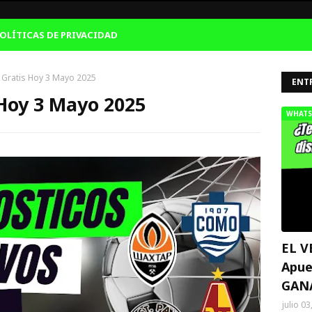
OLÍTICAS DE PRIVACIDAD
 Gratis Hoy 3 Mayo 2025
ENT
 Hoy 3 Mayo 2025
WHATS
EL V
Apue
GAN
julio 03