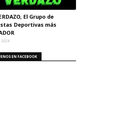
ERDAZO, El Grupo de
stas Deportivas más
ADOR
, 2024
UENOS EN FACEBOOK