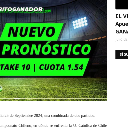
EL V
Apue
GAN
julio 03
SÍG
día 25 de Septiembre 2024, una combinada de dos partidos:
ampeonato Chileno, en dónde se enfrenta la U. Católica de Chile