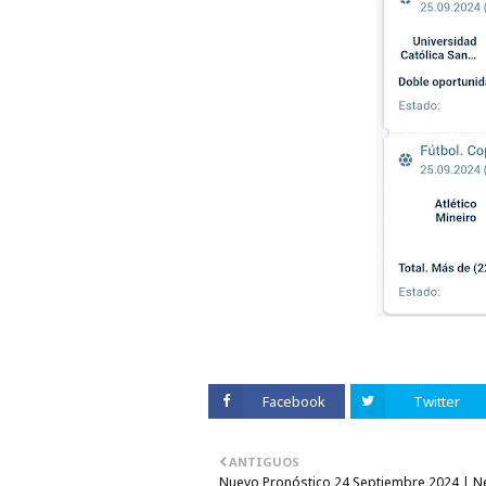
Facebook
Twitter
ANTIGUOS
Nuevo Pronóstico 24 Septiembre 2024 | N