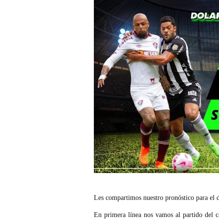
Les compartimos nuestro pronóstico para el 
En primera línea nos vamos al partido del c