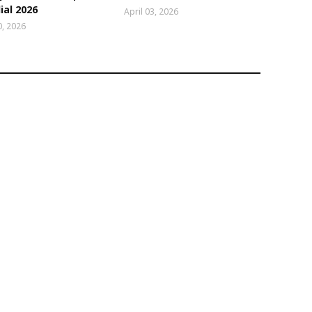
al 2026
April 03, 2026
0, 2026