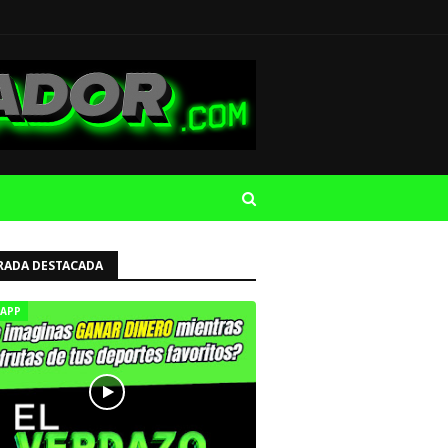
RADA DESTACADA
APP