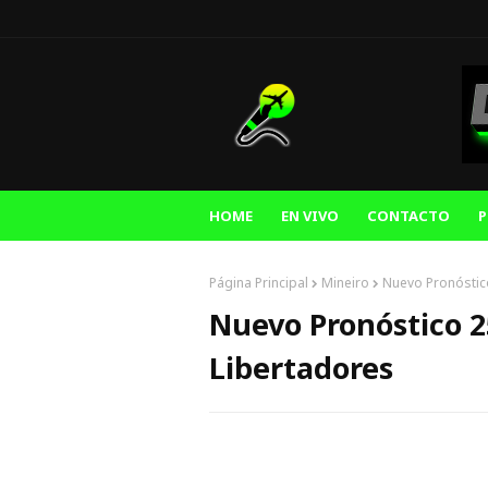
HOME
EN VIVO
CONTACTO
P
Página Principal
Mineiro
Nuevo Pronóstic
Nuevo Pronóstico 2
Libertadores