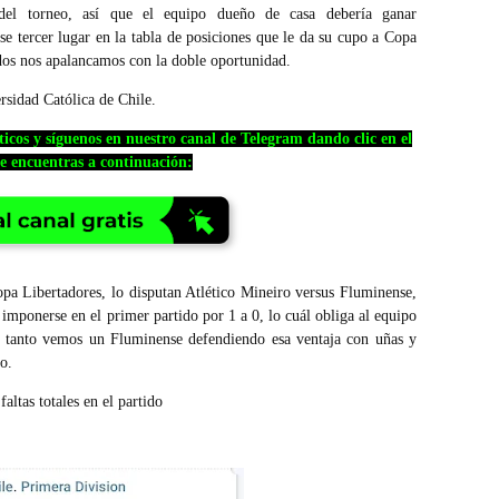
 del torneo, así que el equipo dueño de casa debería ganar
e tercer lugar en la tabla de posiciones que le da su cupo a Copa
os nos apalancamos con la doble oportunidad.
sidad Católica de Chile.
icos y síguenos en nuestro canal de Telegram dando clic en el
e encuentras a continuación:
pa Libertadores, lo disputan Atlético Mineiro versus Fluminense,
s imponerse en el primer partido por 1 a 0, lo cuál obliga al equipo
lo tanto vemos un Fluminense defendiendo esa ventaja con uñas y
o.
altas totales en el partido