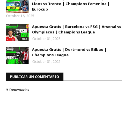
Lions vs Trento | Champions Femenina |
Eurocup
October 16, 2025
Apuesta Gratis | Barcelona vs PSG | Arsenal vs
Olympiacos | Champions League
October 01, 2025
Apuesta Gratis | Dortmund vs Bilbao |
Champions League
October 01, 2025
PUBLICAR UN COMENTARIO
0 Comentarios