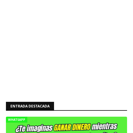
ENTRADA DESTACADA
WHATSAPP