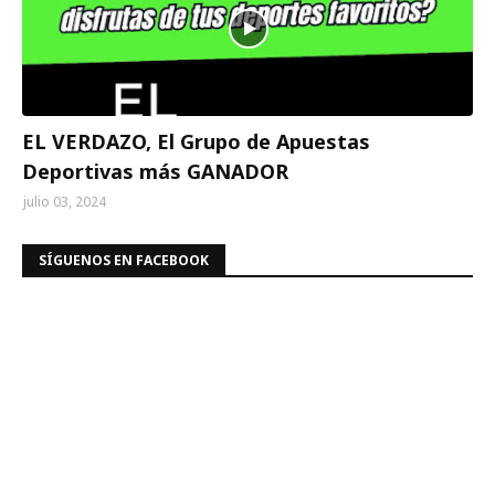
EL VERDAZO, El Grupo de Apuestas
Deportivas más GANADOR
julio 03, 2024
SÍGUENOS EN FACEBOOK