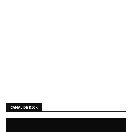
CANAL DE KICK