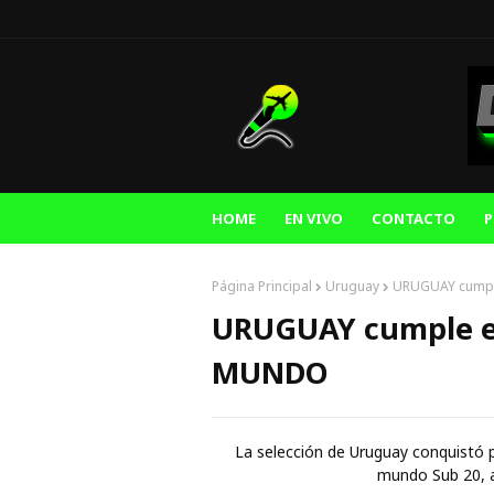
HOME
EN VIVO
CONTACTO
P
Página Principal
Uruguay
URUGUAY cumpl
URUGUAY cumple e
MUNDO
La selección de Uruguay conquistó p
mundo Sub 20, al