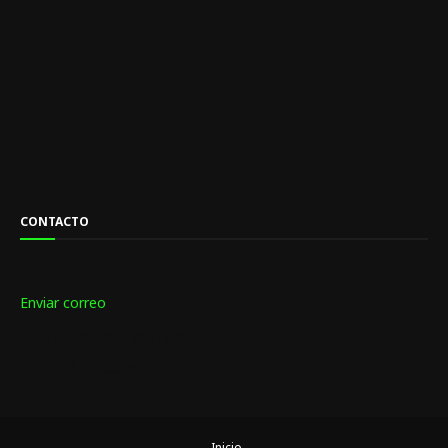
CONTACTO
Mail:
Enviar correo
Teléfono:
+593 983172871
Dirección:
Ecuador
Inicio